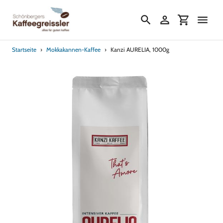
Direkt
zum
Suchen
Einloggen
Einkaufs
Inhalt
Startseite
›
Mokkakannen-Kaffee
›
Kanzi AURELIA, 1000g