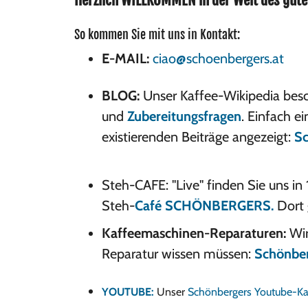
Herzlich WILLKOMMEN in der Welt des gute
So kommen Sie mit uns in Kontakt:
E-MAIL:
ciao@schoenbergers.at
BLOG:
Unser Kaffee-Wikipedia besc
und
Zubereitungsfragen
. Einfach e
existierenden Beiträge angezeigt:
Sc
Steh-CAFE: "Live" finden Sie uns 
Steh-
Café SCHÖNBERGERS.
Dort 
Kaffeemaschinen-Reparaturen:
Wi
Reparatur wissen müssen:
Schönber
YOUTUBE:
Unser
Schönbergers Youtube-Ka