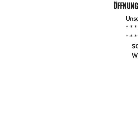
ÖFFNUNG
Unse
* * * Montag b
* * * * * * * S
S
Wi