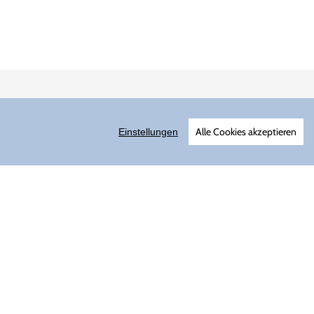
ersand erhalten Sie in unserer
Datenschutzerklärung
.
Alle Cookies akzeptieren
Einstellungen
ABONNIEREN
ter
Instagram
YouTube
mmerce.