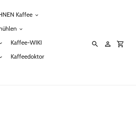
NEN Kaffee
mühlen
Kaffee-WIKI
Suchen
Einloggen
Einka
Kaffeedoktor