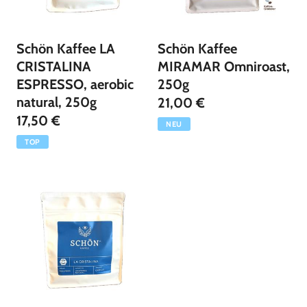
n
g
Schön Kaffee LA
Schön Kaffee
:
CRISTALINA
MIRAMAR Omniroast,
ESPRESSO, aerobic
250g
natural, 250g
21,00 €
17,50 €
NEU
TOP