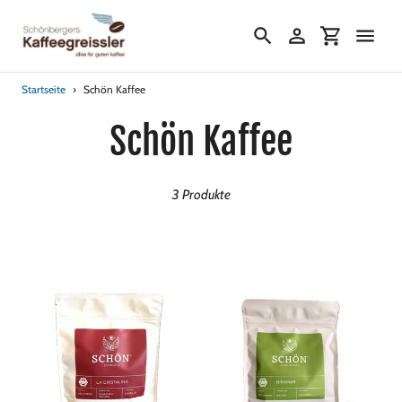
Direkt
zum
Suchen
Einloggen
Einkaufs
Inhalt
Startseite
›
Schön Kaffee
S
Schön Kaffee
a
3 Produkte
m
m
l
u