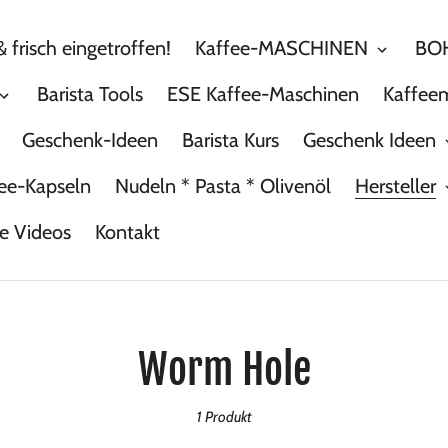
 frisch eingetroffen!
Kaffee-MASCHINEN
BOH
Barista Tools
ESE Kaffee-Maschinen
Kaffee
Geschenk-Ideen
Barista Kurs
Geschenk Ideen
ee-Kapseln
Nudeln * Pasta * Olivenöl
Hersteller
he Videos
Kontakt
S
Worm Hole
a
1 Produkt