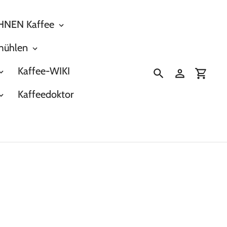
NEN Kaffee
mühlen
Kaffee-WIKI
Suchen
Einloggen
Einka
Kaffeedoktor