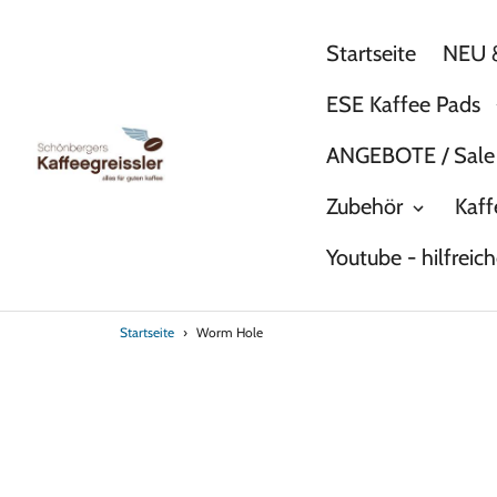
Direkt
zum
Startseite
NEU &
Inhalt
ESE Kaffee Pads
ANGEBOTE / Sale
Zubehör
Kaff
Youtube - hilfreic
Startseite
›
Worm Hole