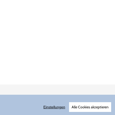
ersand erhalten Sie in unserer
Datenschutzerklärung
.
Alle Cookies akzeptieren
Einstellungen