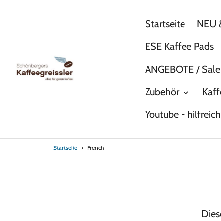
Direkt
zum
Startseite
NEU &
Inhalt
ESE Kaffee Pads
ANGEBOTE / Sale
Zubehör
Kaff
Youtube - hilfreic
Startseite
›
French
Dies