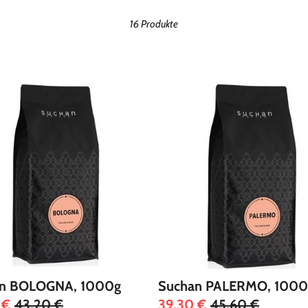
m
16 Produkte
m
l
u
n
g
:
n BOLOGNA, 1000g
Suchan PALERMO, 1000
 €
43,20 €
39,30 €
45,60 €