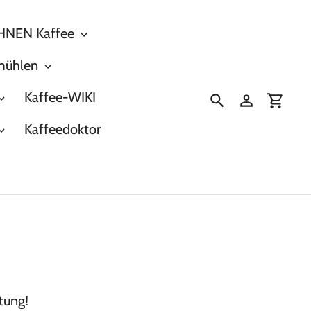
NEN Kaffee
mühlen
Kaffee-WIKI
Suchen
Einloggen
Einka
Kaffeedoktor
tung!