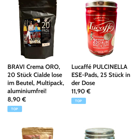
n
g
:
BRAVI Crema ORO,
Lucaffé PULCINELLA
20 Stück Cialde lose
ESE-Pads, 25 Stück in
im Beutel, Multipack,
der Dose
aluminiumfrei!
11,90 €
8,90 €
TOP
TOP