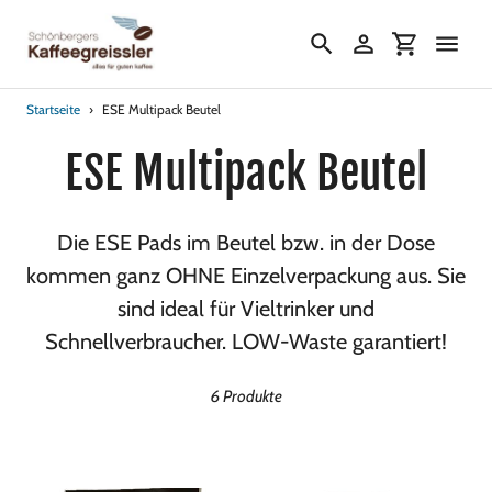
Direkt
zum
Suchen
Einloggen
Einkaufs
Inhalt
Startseite
›
ESE Multipack Beutel
S
ESE Multipack Beutel
a
Die ESE Pads im Beutel bzw. in der Dose
m
kommen ganz OHNE Einzelverpackung aus. Sie
sind ideal für Vieltrinker und
m
Schnellverbraucher. LOW-Waste garantiert!
l
6 Produkte
u