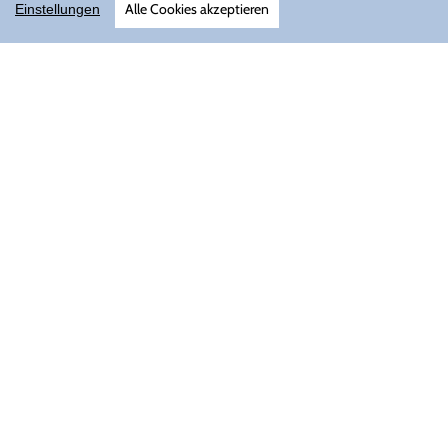
Alle Cookies akzeptieren
Einstellungen
AGB
Datenschutz
Versand
Impressum
Über uns
Vertrag widerrufen
Newsletter
Ausführliche Informationen zum Newsletterversand erhalten Sie in unserer
Datenschutzerklärung
.
Abonnieren
ABONNIEREN
Sie
unsere
Mailingliste