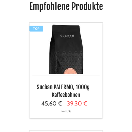
Empfohlene Produkte
Suchan
TOP
PALERMO,
1000g
Suchan PALERMO, 1000g
Kaffeebohnen
45,60 €
39,30 €
inkl. USt