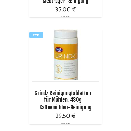
Siebträger-Reinigung
35,00 €
inkl. USt
Grindz
TOP
Reinigungtabletten
für
Mühlen,
430g
Grindz Reinigungtabletten
für Mühlen, 430g
Kaffeemühlen-Reinigung
29,50 €
inkl. USt