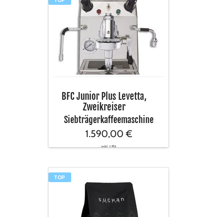
BFC
Junior
Plus
Levetta,
Zweikreiser
BFC Junior Plus Levetta,
Zweikreiser
Siebträgerkaffeemaschine
1.590,00 €
inkl. USt
Suchan
TOP
PALERMO,
400g