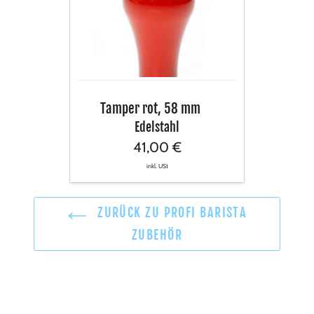
58
mm
Tamper rot, 58 mm
Edelstahl
41,00 €
inkl. USt
ZURÜCK ZU PROFI BARISTA
ZUBEHÖR