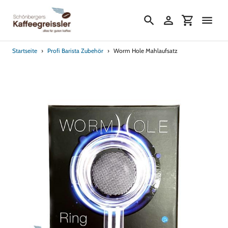
Direkt
zum
Suchen
Einloggen
Einkaufs
Inhalt
Startseite
›
Profi Barista Zubehör
›
Worm Hole Mahlaufsatz