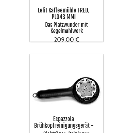
Lelit Kaffeemühle FRED,
PL043 MMI
Das Platzwunder mit
Kegelmahlwerk
209,00 €
inkl. USt
Espazzola
Brühkopfreinigungsgerät
-
neue
Version!
Espazzola
Brühkopfreinigungsgerät -
neue Version!