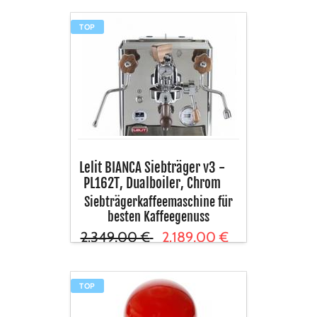
Lelit
TOP
BIANCA
Siebträger
v3
-
PL162T,
Dualboiler,
Chrom
Lelit BIANCA Siebträger v3 -
PL162T, Dualboiler, Chrom
Siebträgerkaffeemaschine für
besten Kaffeegenuss
2.349,00 €
2.189,00 €
inkl. USt
Tamper
TOP
rot,