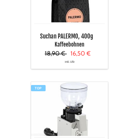
Suchan PALERMO, 400g
Kaffeebohnen
18,90 €
16,50 €
inkl. USt
Lelit
TOP
Kaffeemühle
FRED,
PL043
MMI