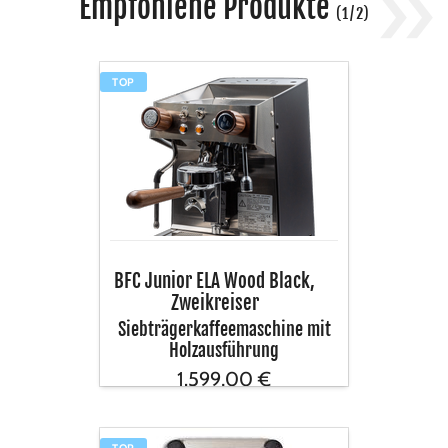
»
Empfohlene Produkte
(
1
/
2
)
BFC
TOP
Junior
ELA
Wood
Black,
Zweikreiser
BFC Junior ELA Wood Black,
Zweikreiser
Siebträgerkaffeemaschine mit
Holzausführung
1.599,00 €
inkl. USt
TOP